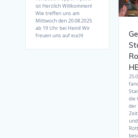
ist Herzlich Willkommen!
Wie treffen uns am
Mittwoch den 20.08.2025
ab 19 Uhr bei Heini! Wir
Ge
freuen uns auf euch!
St
Ro
HE
25.
fan
Sta
die
der
Zeit
und
Rott
bes