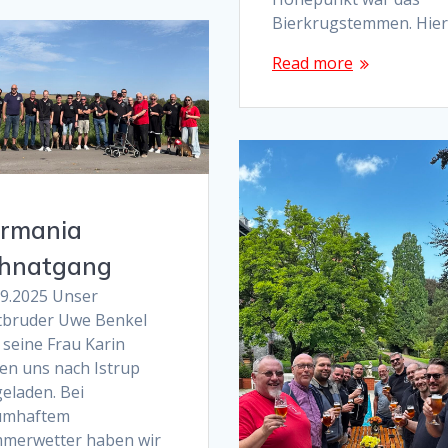
Bierkrugstemmen. Hie
Read more
rmania
hnatgang
09.2025 Unser
tbruder Uwe Benkel
 seine Frau Karin
en uns nach Istrup
eladen. Bei
umhaftem
merwetter haben wir