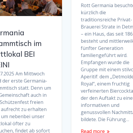
Rott Germania besucht
kürzlich die
traditionsreiche Privat-
Brauerei Strate in Det
rmania
– ein Haus, das seit 18
besteht und mittlerweil
ammtisch im
fünfter Generation
ttlokal BEI
familiengeführt wird.
Empfangen wurde die
INI
Gruppe mit einem stilvo
07.2025 Am Mittwoch
Aperitif: dem „Detmold
d der erste Germania-
Royal“, einem fruchtig
mmtisch statt. Denn um
verfeinerten Biercocktai
 Gemeinschaft auch in
der den Auftakt zu ein
 Schützenfest freien
informativen und
 aufrecht zu erhalten
genussvollen Nachmitt
 um nebenbei unser
bildete. Die Führung…
lokal öfter zu
uchen, findet ab sofort
Read more