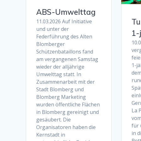
ABS-Umwelttag
Tu
11.03.2026 Auf Initiative
und unter der
1-
Federführung des Alten
10.
Blomberger
ver
Schützenbataillons fand
feie
am vergangenen Samstag
1-j
wieder der alljährige
dem
Umwelttag statt. In
run
Zusammenarbeit mit der
Spä
Stadt Blomberg und
ein
Blomberg Marketing
Ger
wurden öffentliche Flächen
La P
in Blomberg gereinigt und
vom
gesäubert. Die
für
Organisatoren haben die
in d
Kernstadt in
Rot