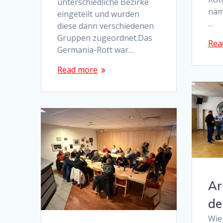
unterschiedliche Bezirke
näm
eingeteilt und wurden
…
diese dann verschiedenen
Gruppen zugeordnet.Das
Rea
Germania-Rott war…
Read more
Ar
de
Wie