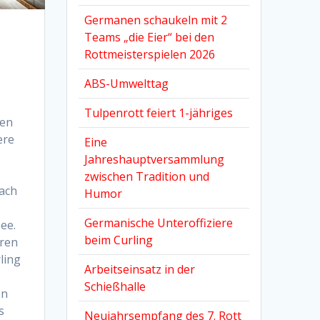
Germanen schaukeln mit 2
Teams „die Eier“ bei den
Rottmeisterspielen 2026
ABS-Umwelttag
Tulpenrott feiert 1-jähriges
ben
ere
Eine
Jahreshauptversammlung
zwischen Tradition und
ach
Humor
Germanische Unteroffiziere
see.
beim Curling
eren
ling
Arbeitseinsatz in der
Schießhalle
en
s
Neujahrsempfang des 7. Rott