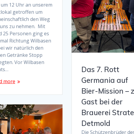
 um 12 Uhr an unserem
tlokal getroffen um
einschaftlich den Weg
 uns zu nehmen. Mit
d 25 Personen ging es
tmal Richtung Wilbasen
ei wir natürlich den
ten Getränke Stopp
legten. Vor Wilbasen
Das 7. Rott
hts…
Germania auf
d more
Bier-Mission – 
Gast bei der
Brauerei Strate
Detmold
Die Schützenbrüder des