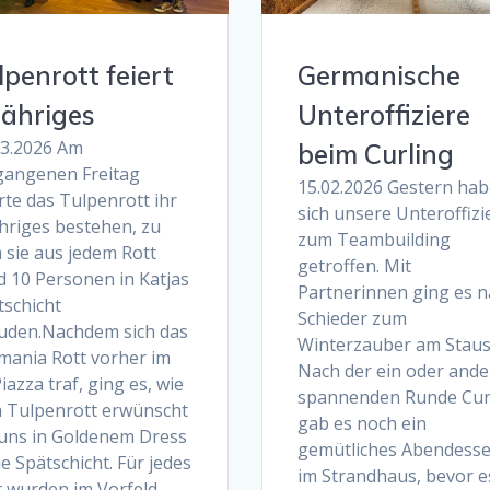
lpenrott feiert
Germanische
jähriges
Unteroffiziere
03.2026 Am
beim Curling
gangenen Freitag
15.02.2026 Gestern ha
rte das Tulpenrott ihr
sich unsere Unteroffizi
ähriges bestehen, zu
zum Teambuilding
 sie aus jedem Rott
getroffen. Mit
d 10 Personen in Katjas
Partnerinnen ging es n
tschicht
Schieder zum
luden.Nachdem sich das
Winterzauber am Stau
mania Rott vorher im
Nach der ein oder and
iazza traf, ging es, wie
spannenden Runde Cur
 Tulpenrott erwünscht
gab es noch ein
 uns in Goldenem Dress
gemütliches Abendess
ie Spätschicht. Für jedes
im Strandhaus, bevor e
t wurden im Vorfeld