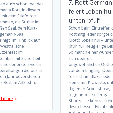
7. Rott German
ren auch schon, hat das
mania Rott, in diesem
feiert „oben hui
 mit dem Stiefelrott
unten pfui“!
ammen, die Stühle im
ßen Saal, dem Kurt-
Schon beim Eintreffen 
gemann-Saal,
Rottmitglieder sorgte 
inigt. Im Hinblick auf
Motto „oben hui – unt
 Westfälische
pfui“ für neugierige Bli
ützenfest im
So manch einer wunder
tember mit Sicherheit
sich über die
eine der ersten vielen
ungewöhnlichen Outfit
bereitungen die uns in
vor dem Eingang. Oben
sem Jahr bevorstehen.
feierlich im Blazer oder
s Rott im ABS ist für
Hemd mit Krawatte, un
…
dagegen Arbeitshose,
Jogginghose oder gar
d more
Shorts – je kontrastrei
desto besser. Ein absol
Höhepunkt war das