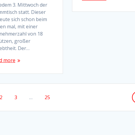
jedem 3. Mittwoch der
mtisch statt. Dieser
reute sich schon beim
en mal, mit einer
lnehmerzahl von 18
ützen, großer
ebtheit. Der…
d more
Page
Page
Page
2
3
…
25