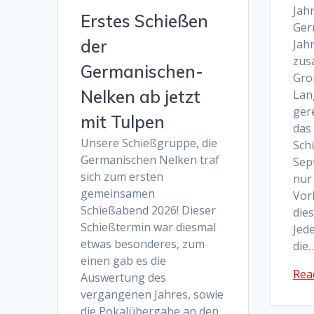
Jah
Erstes Schießen
Ger
der
Jahr
zus
Germanischen-
Gro
Nelken ab jetzt
Lan
gere
mit Tulpen
das
Unsere Schießgruppe, die
Sch
Germanischen Nelken traf
Sep
sich zum ersten
nur 
gemeinsamen
Vor
Schießabend 2026! Dieser
die
Schießtermin war diesmal
Jede
etwas besonderes, zum
die
einen gab es die
Rea
Auswertung des
vergangenen Jahres, sowie
die Pokalübergabe an den