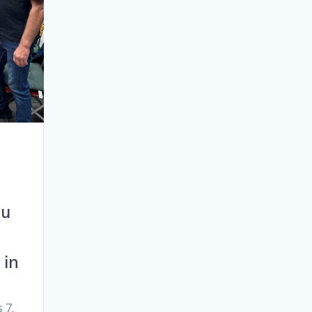
zu
 in
 7.