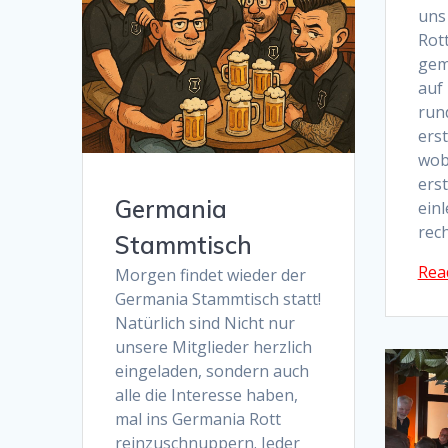
uns
Rot
gem
auf
run
ers
wob
ers
Germania
ein
rec
Stammtisch
Rea
Morgen findet wieder der
Germania Stammtisch statt!
Natürlich sind Nicht nur
unsere Mitglieder herzlich
eingeladen, sondern auch
alle die Interesse haben,
mal ins Germania Rott
reinzuschnuppern. Jeder