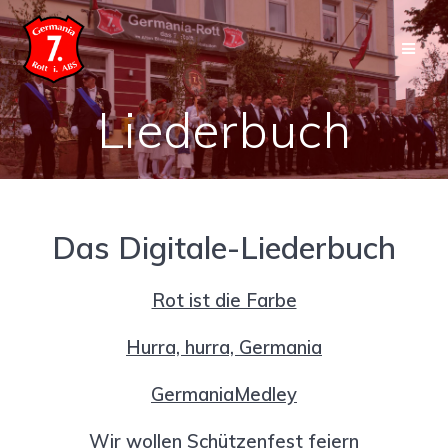
Skip
to
content
Liederbuch
Das Digitale-Liederbuch
Rot ist die Farbe
Hurra, hurra, Germania
GermaniaMedley
Wir wollen Schützenfest feiern