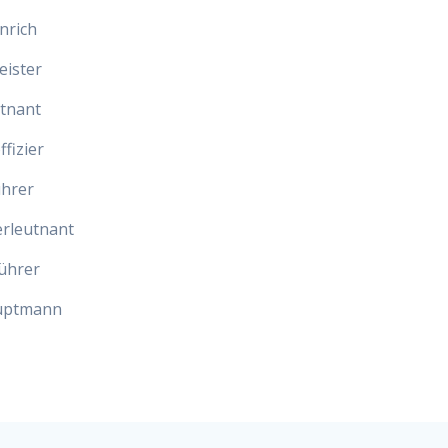
nrich
eister
tnant
fizier
ührer
rleutnant
ührer
auptmann