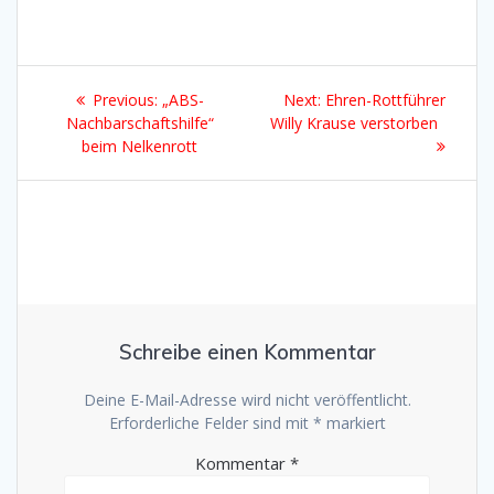
Beitragsnavigation
Previous
Next
Previous:
„ABS-
Next:
Ehren-Rottführer
post:
post:
Nachbarschaftshilfe“
Willy Krause verstorben
beim Nelkenrott
Schreibe einen Kommentar
Deine E-Mail-Adresse wird nicht veröffentlicht.
Erforderliche Felder sind mit
*
markiert
Kommentar
*