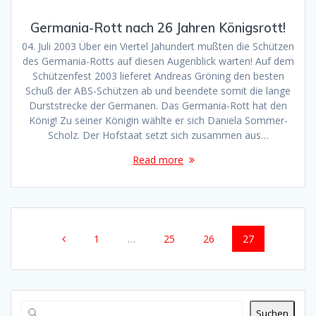
Germania-Rott nach 26 Jahren Königsrott!
04. Juli 2003 Über ein Viertel Jahundert mußten die Schützen
des Germania-Rotts auf diesen Augenblick warten! Auf dem
Schützenfest 2003 lieferet Andreas Gröning den besten
Schuß der ABS-Schützen ab und beendete somit die lange
Durststrecke der Germanen. Das Germania-Rott hat den
König! Zu seiner Königin wählte er sich Daniela Sommer-
Scholz. Der Hofstaat setzt sich zusammen aus…
Read more
Posts
Page
Page
Page
Page
1
…
25
26
27
navigation
Suchen