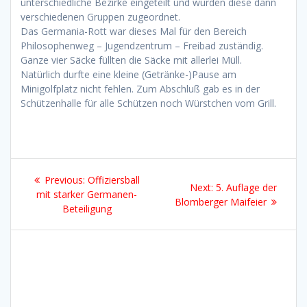
unterschiedliche Bezirke eingeteilt und wurden diese dann
verschiedenen Gruppen zugeordnet.
Das Germania-Rott war dieses Mal für den Bereich
Philosophenweg – Jugendzentrum – Freibad zuständig.
Ganze vier Säcke füllten die Säcke mit allerlei Müll.
Natürlich durfte eine kleine (Getränke-)Pause am
Minigolfplatz nicht fehlen. Zum Abschluß gab es in der
Schützenhalle für alle Schützen noch Würstchen vom Grill.
Beitragsnavigation
Previous
Previous:
Offiziersball
Next
Next:
5. Auflage der
post:
mit starker Germanen-
post:
Blomberger Maifeier
Beteiligung