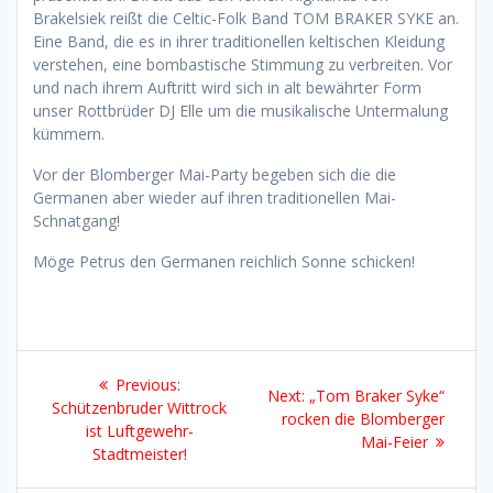
Brakelsiek reißt die Celtic-Folk Band TOM BRAKER SYKE an.
Eine Band, die es in ihrer traditionellen keltischen Kleidung
verstehen, eine bombastische Stimmung zu verbreiten. Vor
und nach ihrem Auftritt wird sich in alt bewährter Form
unser Rottbrüder DJ Elle um die musikalische Untermalung
kümmern.
Vor der Blomberger Mai-Party begeben sich die die
Germanen aber wieder auf ihren traditionellen Mai-
Schnatgang!
Möge Petrus den Germanen reichlich Sonne schicken!
Beitragsnavigation
Previous
Previous:
Next
Next:
„Tom Braker Syke“
post:
Schützenbruder Wittrock
post:
rocken die Blomberger
ist Luftgewehr-
Mai-Feier
Stadtmeister!