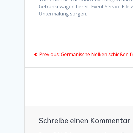
Getränkewagen bereit. Event Service Elle w
Untermalung sorgen.
Beitragsnavigation
Previous
Previous:
Germanische Nelken schießen 
post:
Schreibe einen Kommentar