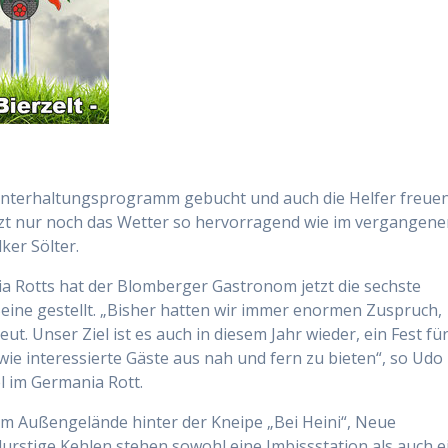
 Unterhaltungsprogramm gebucht und auch die Helfer freue
jetzt nur noch das Wetter so hervorragend wie im vergangen
ker Sölter.
 Rotts hat der Blomberger Gastronom jetzt die sechste
Beine gestellt. „Bisher hatten wir immer enormen Zuspruch,
t. Unser Ziel ist es auch in diesem Jahr wieder, ein Fest fü
e interessierte Gäste aus nah und fern zu bieten“, so Udo
l im Germania Rott.
dem Außengelände hinter der Kneipe „Bei Heini“, Neue
rstige Kehlen stehen sowohl eine Imbissstation als auch e