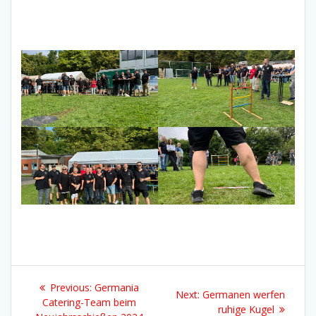
Schreibe einen Kommentar
Deine E-Mail-Adresse wird nicht veröffentlicht.
Erforderliche Felder sind mit
*
markiert
Kommentar
*
Name
*