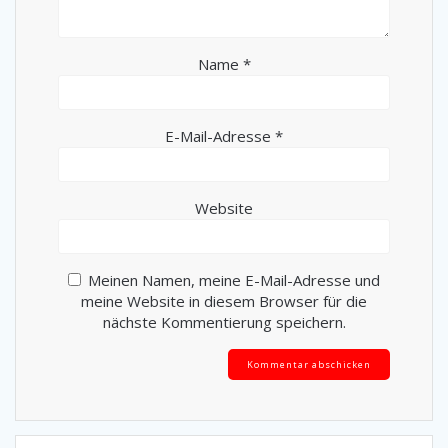
Germanen schaukeln mit 2 Teams „die Eier“ bei den
Rottmeisterspielen 2026
ABS-Umwelttag
Tulpenrott feiert 1-jähriges
Eine Jahreshauptversammlung zwischen Tradition und
Humor
Germanische Unteroffiziere beim Curling
Arbeitseinsatz in der Schießhalle
Neujahrsempfang des 7. Rott Germania – Ein magischer
Start ins Jahr
Erstes Schießen der Germanischen-Nelken ab jetzt mit
Tulpen