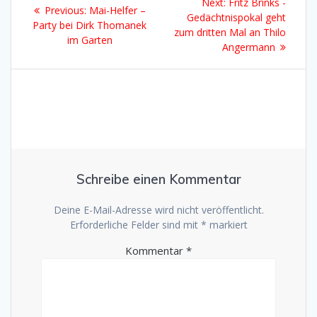
Next
Next:
Fritz Brinks -
Previous
Previous:
Mai-Helfer –
post:
Gedächtnispokal geht
post:
Party bei Dirk Thomanek
zum dritten Mal an Thilo
im Garten
Angermann
Schreibe einen Kommentar
Deine E-Mail-Adresse wird nicht veröffentlicht.
Erforderliche Felder sind mit
*
markiert
Kommentar
*