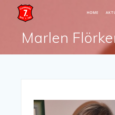
Skip
to
HOME
AKT
content
Marlen Flörke