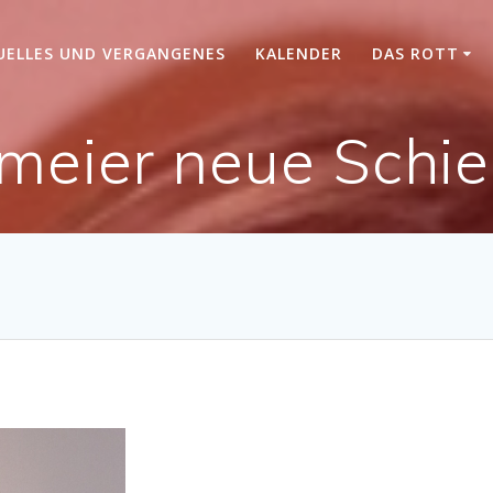
UELLES UND VERGANGENES
KALENDER
DAS ROTT
meier neue Schieß