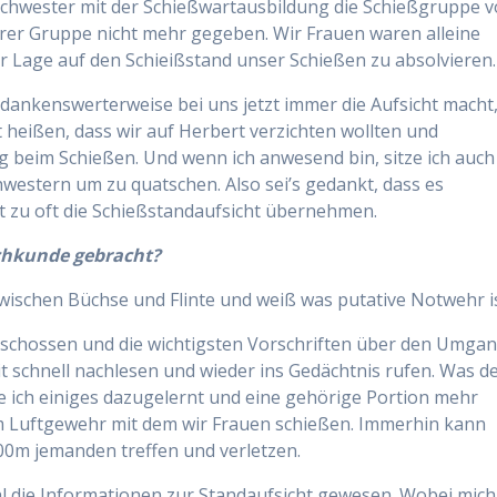
hwester mit der Schießwartausbildung die Schießgruppe v
serer Gruppe nicht mehr gegeben. Wir Frauen waren alleine
r Lage auf den Schieißstand unser Schießen zu absolvieren.
dankenswerterweise bei uns jetzt immer die Aufsicht macht
ht heißen, dass wir auf Herbert verzichten wollten und
fig beim Schießen. Und wenn ich anwesend bin, sitze ich auch
western um zu quatschen. Also sei’s gedankt, dass es
ht zu oft die Schießstandaufsicht übernehmen.
chkunde gebracht?
wischen Büchse und Flinte und weiß was putative Notwehr is
schossen und die wichtigsten Vorschriften über den Umga
t schnell nachlesen und wieder ins Gedächtnis rufen. Was d
 ich einiges dazugelernt und eine gehörige Portion mehr
em Luftgewehr mit dem wir Frauen schießen. Immerhin kann
0m jemanden treffen und verletzen.
l die Informationen zur Standaufsicht gewesen. Wobei mich