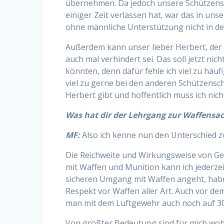
übernehmen. Da jedoch unsere Schützensc
einiger Zeit verlassen hat, war das in un
ohne männliche Unterstützung nicht in de
Außerdem kann unser lieber Herbert, der 
auch mal verhindert sei. Das soll jetzt nic
könnten, denn dafür fehle ich viel zu häu
viel zu gerne bei den anderen Schützensch
Herbert gibt und hoffentlich muss ich nic
Was hat dir der Lehrgang zur Waffensa
MF:
Also ich kenne nun den Unterschied z
Die Reichweite und Wirkungsweise von Ge
mit Waffen und Munition kann ich jederzei
sicheren Umgang mit Waffen angeht, habe
Respekt vor Waffen aller Art. Auch vor d
man mit dem Luftgewehr auch noch auf 30
Von größter Bedeutung sind für mich woh