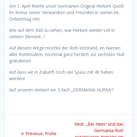
Am 1. April feierte unser Germanen-Original Herbert Quoß
im Kreise seiner Verwandten und Freunden in seinen 60.
Geburtstag rein.
Wie auf dem Bild zu sehen, war Herbert wieder voll in
seinem Element…!
Auf diesem Wege möchte der Rott-Vorstand, im Namen
aller Rottbrüdern, nochmal ganz herzlich zur sechsten Null
gratulieren!
Auf dass wir in Zukunft noch viel Spass mit dir haben
werden!
Auf unseren Herbert ein 3-fach „GERMANIA HURRA“!
Beitragsnavigation
Next
Next:
„Bei Heini“ und das
post:
Germania-Rott
Previous
Previous:
Frohe
organisieren gemeinsam