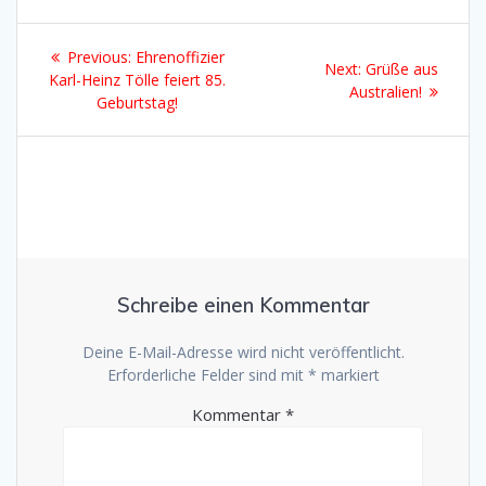
Beitragsnavigation
Previous
Previous:
Ehrenoffizier
Next
Next:
Grüße aus
post:
Karl-Heinz Tölle feiert 85.
post:
Australien!
Geburtstag!
Schreibe einen Kommentar
Deine E-Mail-Adresse wird nicht veröffentlicht.
Erforderliche Felder sind mit
*
markiert
Kommentar
*