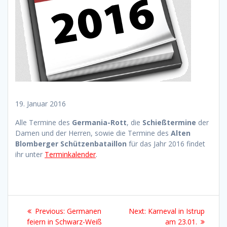
19. Januar 2016
Alle Termine des
Germania-Rott
, die
Schießtermine
der
Damen und der Herren, sowie die Termine des
Alten
Blomberger Schützenbataillon
für das Jahr 2016 findet
ihr unter
Terminkalender
.
Beitragsnavigation
Previous
Next
Previous:
Germanen
Next:
Karneval in Istrup
post:
post:
feiern in Schwarz-Weiß
am 23.01.