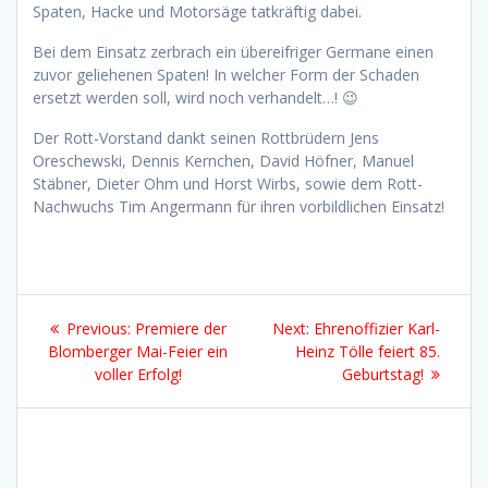
Spaten, Hacke und Motorsäge tatkräftig dabei.
Bei dem Einsatz zerbrach ein übereifriger Germane einen
zuvor geliehenen Spaten! In welcher Form der Schaden
ersetzt werden soll, wird noch verhandelt…! 😉
Der Rott-Vorstand dankt seinen Rottbrüdern Jens
Oreschewski, Dennis Kernchen, David Höfner, Manuel
Stäbner, Dieter Ohm und Horst Wirbs, sowie dem Rott-
Nachwuchs Tim Angermann für ihren vorbildlichen Einsatz!
Beitragsnavigation
Previous
Next
Previous:
Premiere der
Next:
Ehrenoffizier Karl-
post:
post:
Blomberger Mai-Feier ein
Heinz Tölle feiert 85.
voller Erfolg!
Geburtstag!