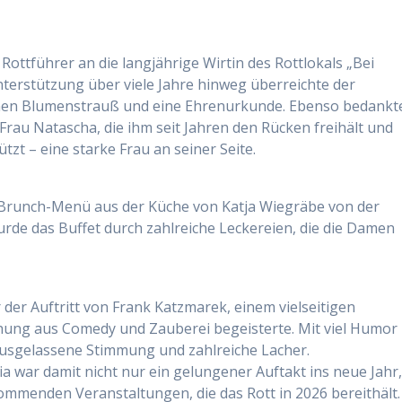
ottführer an die langjährige Wirtin des Rottlokals „Bei
nterstützung über viele Jahre hinweg überreichte der
inen Blumenstrauß und eine Ehrenurkunde. Ebenso bedankt
 Frau Natascha, die ihm seit Jahren den Rücken freihält und
t – eine starke Frau an seiner Seite.
s Brunch-Menü aus der Küche von Katja Wiegräbe von der
wurde das Buffet durch zahlreiche Leckereien, die die Damen
er Auftritt von Frank Katzmarek, einem vielseitigen
chung aus Comedy und Zauberei begeisterte. Mit viel Humor
usgelassene Stimmung und zahlreiche Lacher.
 war damit nicht nur ein gelungener Auftakt ins neue Jahr
mmenden Veranstaltungen, die das Rott in 2026 bereithält.