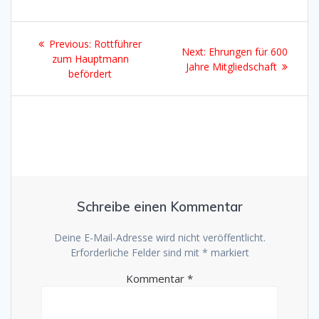
Beitragsnavigation
Previous
Previous:
Rottführer
Next
Next:
Ehrungen für 600
post:
zum Hauptmann
post:
Jahre Mitgliedschaft
befördert
Schreibe einen Kommentar
Deine E-Mail-Adresse wird nicht veröffentlicht.
Erforderliche Felder sind mit
*
markiert
Kommentar
*