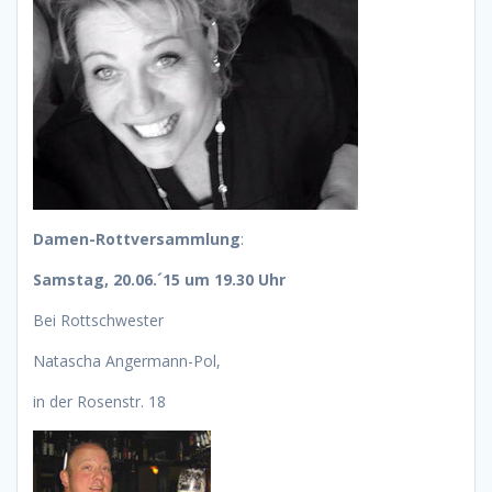
Damen-Rottversammlung
:
Samstag, 20.06.´15 um 19.30 Uhr
Bei Rottschwester
Natascha Angermann-Pol,
in der Rosenstr. 18