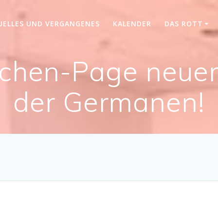
UELLES UND VERGANGENES
KALENDER
DAS ROTT
chen-Page neuer
der Germanen!