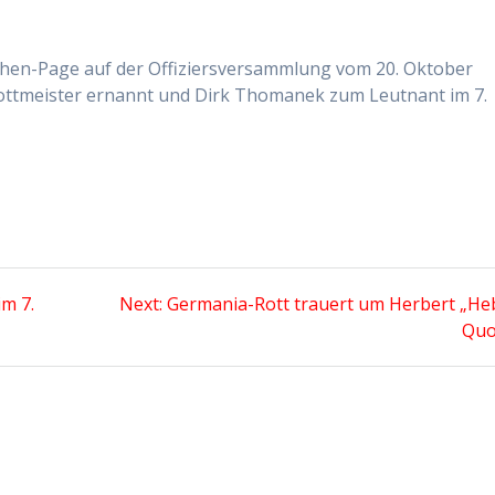
chen-Page auf der Offiziersversammlung vom 20. Oktober
tmeister ernannt und Dirk Thomanek zum Leutnant im 7.
Next
m 7.
Next:
Germania-Rott trauert um Herbert „He
post:
Qu