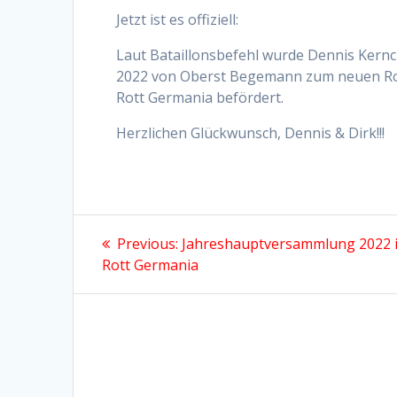
Jetzt ist es offiziell:
Laut Bataillonsbefehl wurde Dennis Kern
2022 von Oberst Begemann zum neuen Rot
Rott Germania befördert.
Herzlichen Glückwunsch, Dennis & Dirk!!!
Beitragsnavigation
Previous
Previous:
Jahreshauptversammlung 2022 i
post:
Rott Germania