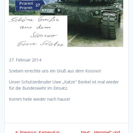
27. Februar 2014
Soeben errechte uns ein Gruß aus dem Kosovo!
Unser Schützenbruder Uwe „Katze“ Benkel ist mal wieder
für die Bundeswehr im Einsatz.
Komm heile wieder nach hause!
Beitragsnavigation
Previous
Next
Previous:
Karneval in
Next:
„Hemmel“ und