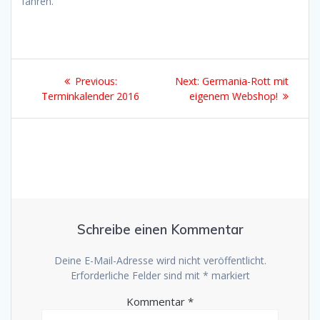
fahren.
Beitragsnavigation
Previous
Next
Previous:
Next:
Germania-Rott mit
post:
post:
Terminkalender 2016
eigenem Webshop!
Schreibe einen Kommentar
Deine E-Mail-Adresse wird nicht veröffentlicht.
Erforderliche Felder sind mit
*
markiert
Kommentar
*