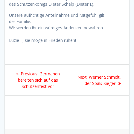
des Schützenkönigs Dieter Schelp (Dieter I.).
Unsere aufrichtige Anteilnahme und Mitgefühl gilt
der Familie.
Wir werden ihr ein würdiges Andenken bewahren.
Luzie I., sie möge in Frieden ruhen!
Beitragsnavigation
Previous
Previous:
Germanen
Next
Next:
Werner Schmidt,
post:
bereiten sich auf das
post:
der Spaß-Sieger!
Schützenfest vor